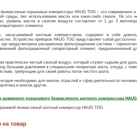
безмасляные поршневые компрессоры HAUG TOG – это современное и в
й среды, без использования масла или каких-либо смазок. Но это н
но, уровень масла в сжатом воздухе составляет от 1 до 3 миллигра
епараторного элемента.
х, засасываемый азотным компрессором, содержит в себе доволь
чистке. Устройство приборов HAUG TOG представляет собой достаточно
, где предусмотрена расширенная фильтрационная система – горизонта
 внешний фильтрационный сепараторный элемент, предназначенный д
ем практически чистый сжатый воздух, который служит сырьем для дальн
под большим давлением в специальном генераторе азота, откуда, с по
йствам, требующим для своей работы поток чистого азота.
сегодня необходимо для многих отраслей и сфер деятельности человек
ергетика и многое другое.
и дожимного поршневого безмасляного азотного компрессора HAUG
ршневой безмасляный азотный компрессор HAUG TOG
 на товар