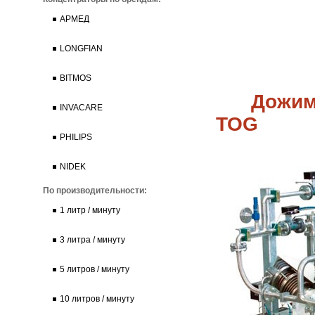
АРМЕД
LONGFIAN
BITMOS
Дожим
INVACARE
TOG
PHILIPS
NIDEK
По производительности:
1 литр / минуту
3 литра / минуту
5 литров / минуту
10 литров / минуту