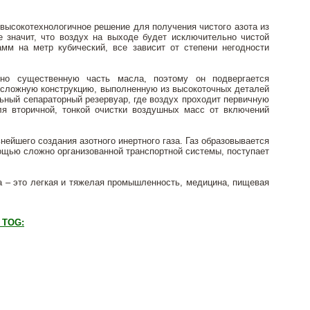
ысокотехнологичное решение для получения чистого азота из
е значит, что воздух на выходе будет исключительно чистой
мм на метр кубический, все зависит от степени негодности
но существенную часть масла, поэтому он подвергается
 сложную конструкцию, выполненную из высокоточных деталей
льный сепараторный резервуар, где воздух проходит первичную
ля вторичной, тонкой очистки воздушных масс от включений
ейшего создания азотного инертного газа. Газ образовывается
мощью сложно организованной транспортной системы, поступает
а – это легкая и тяжелая промышленность, медицина, пищевая
 TOG: