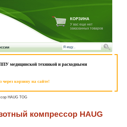
КОРЗИНА
У вас еще нет
заказанных товаров
оссии
ЛПУ медицинской техникой и расходными
 через корзину на сайте!
ессор HAUG TOG
зотный компрессор HAUG