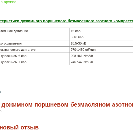
 в архиве
ктеристики дожимного поршневого безмасляного азотного компрес
ательное давление
16 бар
6-10 бар
ого двигателя
18.5-30 кВт
ектрического двигателя
970-1450 об/мин
 давлением 6 бар
208-461 Nm3/h
 давлением 7 бар
246-547 Nm3/h
 дожимном поршневом безмасляном азотно
в
 новый отзыв