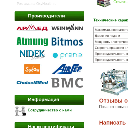
Скачать
Реклама на OxyHealth.ru:
Производители
Технические хара
Максимальное нагнет
Давление подачи
Мощность электрическ
Скорость вращения эл
Производительность с
Производительность с
Информация
Отзывы o
Пока нет отзыво
Сотрудничество с нами
Написать
Наши сертификаты