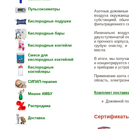
Пульсоксиметры
Азотные дожимные 
воздуха окружающе
субстанцией, обыч
Кислородные подушки
фильтрационного с
Изначально возду
Кислородные бары
двухступенчатой о
и прочного корпуса
Кислородные коктейли
грубую очистку, и
масла.
Смеси для
В итоге, мы получа
кислородных коктейлей
и концентрируется 
к приборам и устро
Кислородные
коктейлеры
Применение азота 
область, электроэн
СИПАП-терапия
Комплект поставк
Мешки АМБУ
Дожимной по
Распродажа
Сертификаты
Доставка