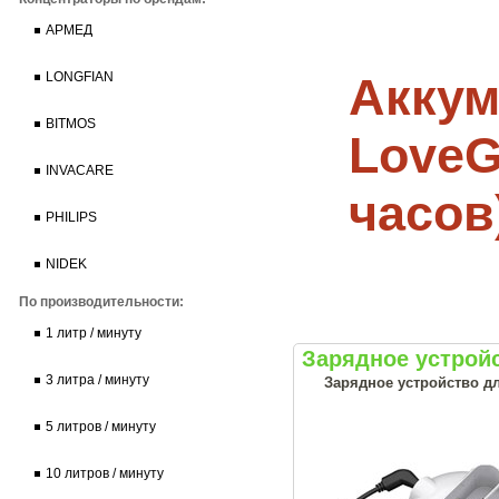
АРМЕД
Аккум
LONGFIAN
BITMOS
LoveG
INVACARE
часов
PHILIPS
NIDEK
По производительности:
1 литр / минуту
Зарядное устройс
3 литра / минуту
Зарядное устройство д
5 литров / минуту
10 литров / минуту