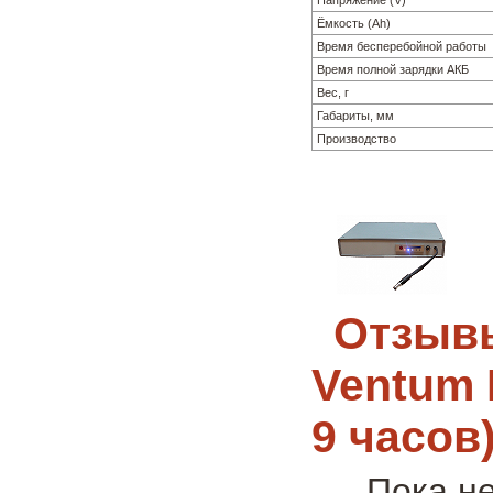
Ёмкость (Ah)
Время бесперебойной работы
Время полной зарядки АКБ
Вес, г
Габариты, мм
Производство
Отзывы
Ventum 
9 часов
Пока н