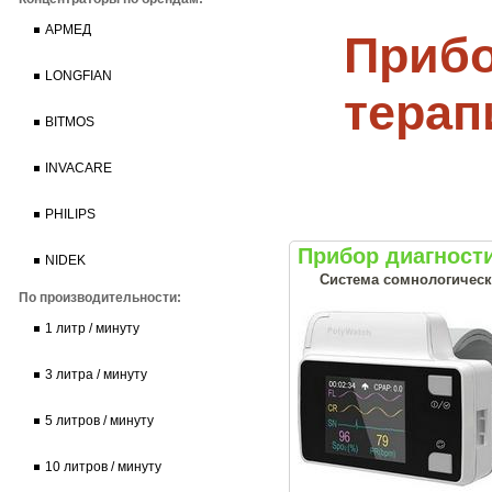
АРМЕД
Прибо
LONGFIAN
терап
BITMOS
INVACARE
PHILIPS
Прибор диагност
NIDEK
Система сомнологическо
По производительности:
1 литр / минуту
3 литра / минуту
5 литров / минуту
10 литров / минуту