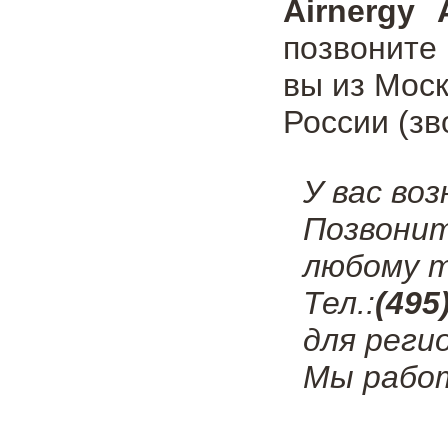
Airnergy 
позвоните
вы из Мос
России (зв
У вас во
Позвони
любому т
Тел.:
(495
для реги
Мы работ