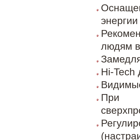
Оснаще
энергии
Рекоме
людям в
Замедля
Hi-Tech
Видимые
При и
сверхпр
Регул
(настра