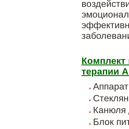
воздейст
эмоциона
эффектив
заболевани
Комплект 
терапии A
Аппарат
Стеклян
Канюля 
Блок пи