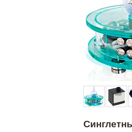
Синглетн