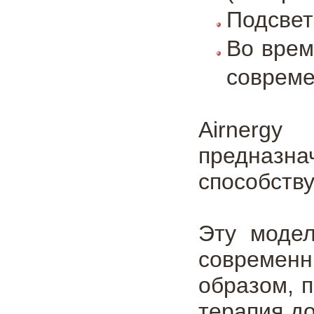
Подсвет
Во врем
совреме
Airnerg
предназна
способств
Эту модел
современн
образом, 
терапия д