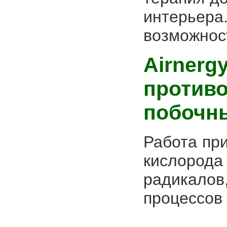
интерье
возможнос
Airn
проти
побочн
Работа пр
кислорода
радикало
процессов 