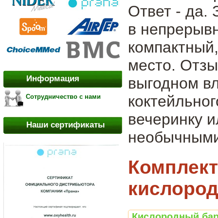
Ответ - да.
в непрерыв
компактный,
место. Отз
Информация
выгодном вл
коктейльног
Сотрудничество с нами
вечеринку и
Наши сертификаты
необычными
Комплект
кислород
Кислородный ба