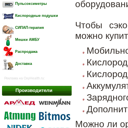
оборудован
Пульсоксиметры
Кислородные подушки
Чтобы сэко
СИПАП-терапия
можно купит
Мешки АМБУ
Мобильно
Распродажа
Кислород
Доставка
Кислород
Реклама на OxyHealth.ru:
Аккумуля
Производители
Зарядног
Дополнит
Можно ли ор