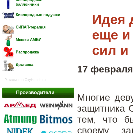
баллончики
Идея 
Кислородные подушки
СИПАП-терапия
еще и
Мешки АМБУ
сил и
Распродажа
Доставка
17 февраля 
Реклама на OxyHealth.ru:
Производители
Многие дев
защитника О
тем, что б
своему за