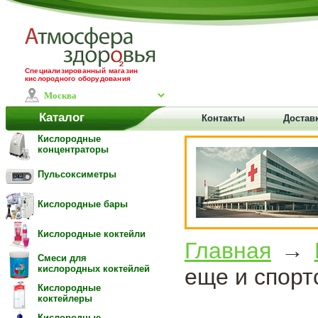
Специализированный магазин
кислородного оборудования
Каталог
Контакты
Доставк
Кислородные
концентраторы
Пульсоксиметры
Кислородные бары
Кислородные коктейли
Главная
→
Смеси для
кислородных коктейлей
еще и спорт
Кислородные
коктейлеры
Кислородные