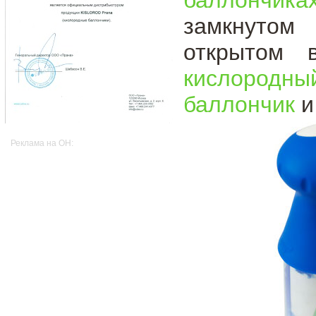
замкнутом 
открытом 
кислородн
баллончик
и
Реклама на OH: