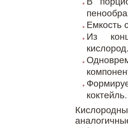
В порци
пенообра
Емкость с
Из конц
кислород
Одновре
компонен
Формиру
коктейль.
Кислородны
аналогичны