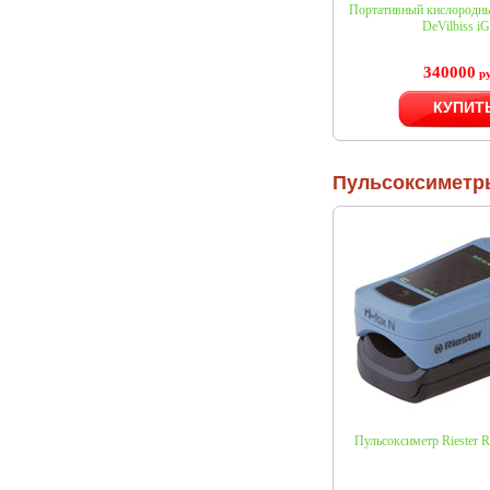
Портативный кислородны
DeVilbiss i
340000
ру
КУПИТ
Пульсоксиметр
Пульсоксиметр Riester R