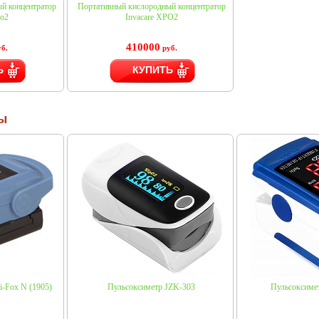
й концентратор
Портативный кислородный концентратор
Go2
Invacare XPO2
410000
б.
руб.
Ь
КУПИТЬ
ы
i-Fox N (1905)
Пульсоксиметр JZK-303
Пульсоксиме