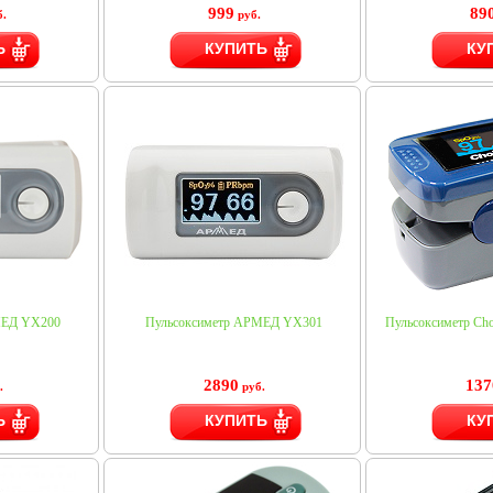
999
89
.
руб.
Ь
КУПИТЬ
КУ
МЕД YX200
Пульсоксиметр АРМЕД YX301
Пульсоксиметр C
2890
137
.
руб.
Ь
КУПИТЬ
КУ