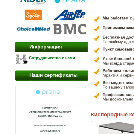
Мы работаем с 2
Принимаем заказ
Бесплатная дос
По любому адрес
Информация
Пункт самовыво
Сотрудничество с нами
У нас большой 
Мы всегда стара
Работаем толь
Наши сертификаты
гарантия и серви
Вся медтехника
По вашему запро
Профессиональн
Мы досконально 
Кислородные к