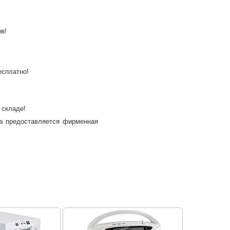
в!
есплатно!
 складе!
а предоставляется фирменная