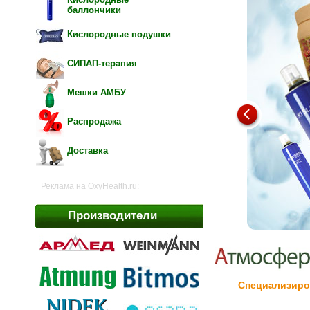
баллончики
Кислородные подушки
СИПАП-терапия
Мешки АМБУ
Распродажа
Доставка
Реклама на OxyHealth.ru:
Производители
Специализиро