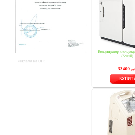
Концентратор кислоро
(белый)
Реклама на OH:
33400
ру
КУПИТ