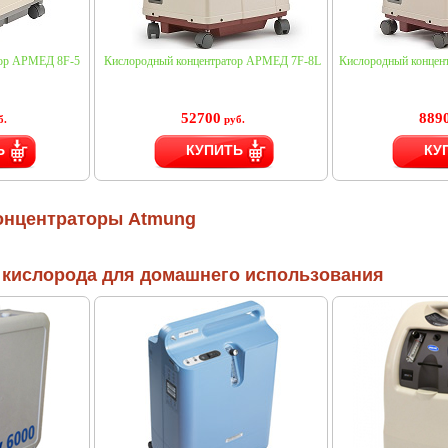
тор АРМЕД 8F-5
Кислородный концентратор АРМЕД 7F-8L
Кислородный концен
52700
889
б.
руб.
Ь
КУПИТЬ
КУ
онцентраторы Atmung
 кислорода для домашнего использования