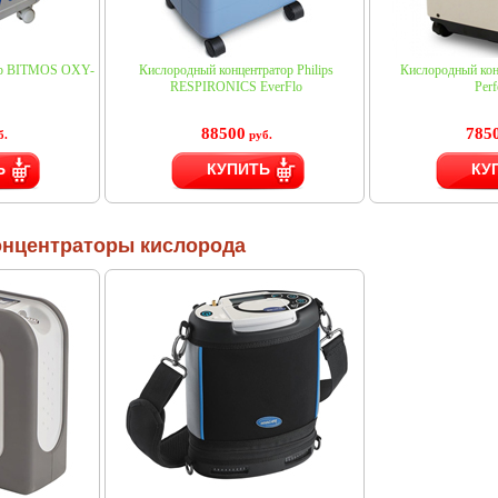
ор BITMOS OXY-
Кислородный концентратор Philips
Кислородный конц
RESPIRONICS EverFlo
Perf
88500
785
б.
руб.
Ь
КУПИТЬ
КУ
онцентраторы кислорода